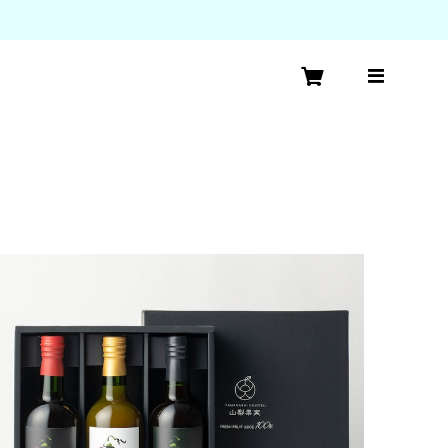
。
スタンダードライン 3種 3本セット 果汁100％スト
レート最高級ぶどうジュース