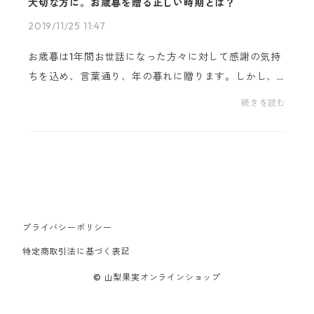
大切な方に。お歳暮を贈る正しい時期とは？
2019/11/25 11:47
お歳暮は1年間お世話になった方々に対して感謝の気持
ちを込め、言葉通り、年の暮れに贈ります。しかし、
年末の忙しさに追われて準備を忘れ、年の暮れになっ
続きを読む
てから焦って準備をする方も多いのではないでしょう
か。...
プライバシーポリシー
特定商取引法に基づく表記
© 山梨果実オンラインショップ