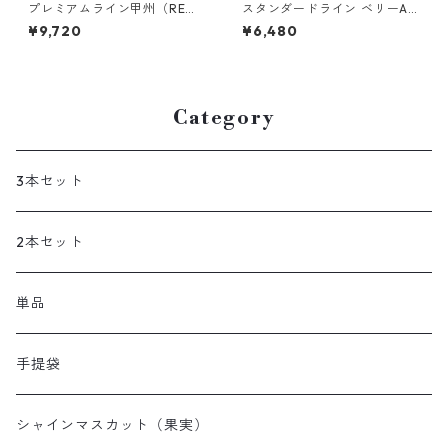
プレミアムライン甲州（RE
スタンダードライン ベリーA
D） 果汁100％ストレート最
果汁100％ストレート最高級ぶ
¥9,720
¥6,480
高級ぶどうジュース720ml
どうジュース720ml
Category
3本セット
2本セット
単品
手提袋
シャインマスカット（果実）