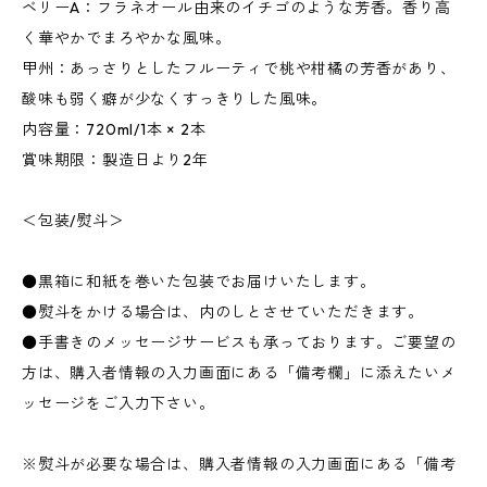
ベリーA：フラネオール由来のイチゴのような芳香。香り高
く華やかでまろやかな風味。
甲州：あっさりとしたフルーティで桃や柑橘の芳香があり、
酸味も弱く癖が少なくすっきりした風味。
内容量：720ml/1本 × 2本
賞味期限：製造日より2年
＜包装/熨斗＞
●黒箱に和紙を巻いた包装でお届けいたします。
●熨斗をかける場合は、内のしとさせていただきます。
●手書きのメッセージサービスも承っております。ご要望の
方は、購入者情報の入力画面にある「備考欄」に添えたいメ
ッセージをご入力下さい。
※熨斗が必要な場合は、購入者情報の入力画面にある「備考