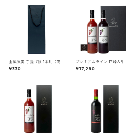
山梨果実 手提げ袋 1本用（商
プレミアムライン 巨峰＆甲州
品に同梱）
（レッド）2本セット 果汁10
¥330
¥17,280
0％ストレート最高級ぶどうジ
ュース